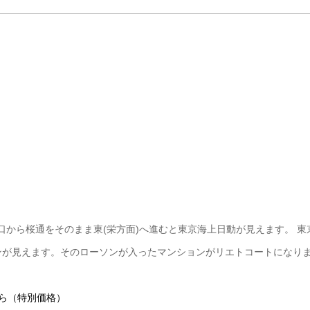
口から桜通をそのまま東(栄方面)へ進むと東京海上日動が見えます。 東
ンが見えます。そのローソンが入ったマンションがリエトコートになり
ら（特別価格）