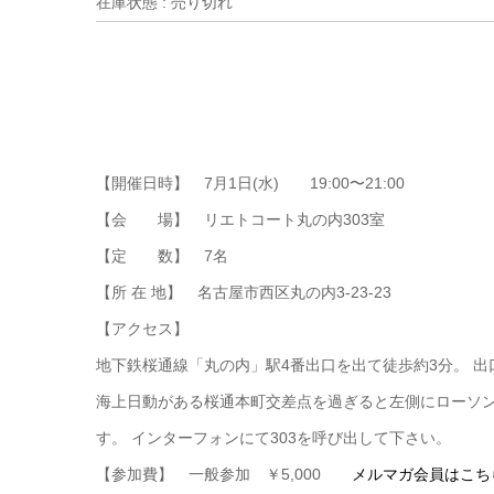
在庫状態 : 売り切れ
【開催日時】 7月1日(水) 19:00〜21:00
【会 場】 リエトコート丸の内303室
【定 数】 7名
【所 在 地】 名古屋市西区丸の内3-23-23
【アクセス】
地下鉄桜通線「丸の内」駅4番出口を出て徒歩約3分。 出
海上日動がある桜通本町交差点を過ぎると左側にローソ
す。 インターフォンにて303を呼び出して下さい。
【参加費】 一般参加 ￥5,000
メルマガ会員はこち