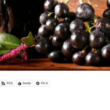
RSS
feedly
Pin it