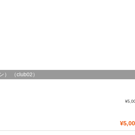
） （club02）
¥5,0
¥5,0