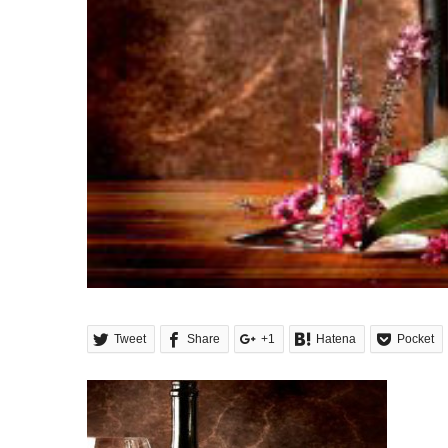
Tweet
Share
+1
Hatena
Pocket