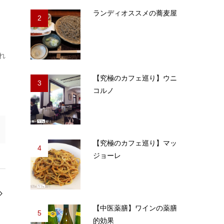
ランディオススメの蕎麦屋
2
れ
【究極のカフェ巡り】ウニ
3
コルノ
【究極のカフェ巡り】マッ
4
ジョーレ
【中医薬膳】ワインの薬膳
5
的効果