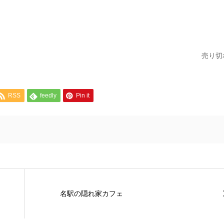
売り切
RSS
feedly
Pin it
名駅の隠れ家カフェ