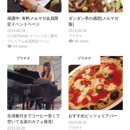
保護中: 有料メルマガ会員限
ダンダン亭の感想(メルマガ
定イベントページ
版)
2014.06.29
2014.06.28
CLUB Randy
,
イベントのご案内
,
プラチナ
プレミアム会員限定ページ
66 views
84 views
プラチナ
プラチナ
生演奏付きでコーヒー安くて
おすすめピッツェリアバー
空いてる栄のカフェ発見!
2014.06.26
プラチナ
2014.06.28