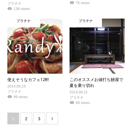
75 views
プラチナ
138 views
プラチナ
プラチナ
使えそうなカフェ12軒
このオススメお値打ち鰻屋で
夏を乗り切れ
2014.06.23
プラチナ
2014.06.21
99 views
プラチナ
88 views
1
2
3
