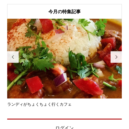
今月の特集記事


ランディがちょくちょく行くカフェ
ラ
ログイン