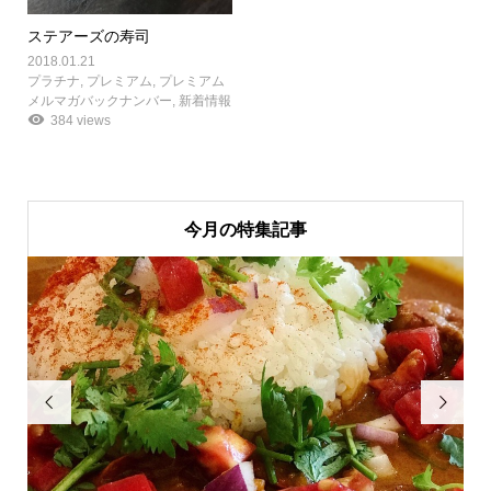
ステアーズの寿司
2018.01.21
プラチナ
,
プレミアム
,
プレミアム
メルマガバックナンバー
,
新着情報
384 views
今月の特集記事

