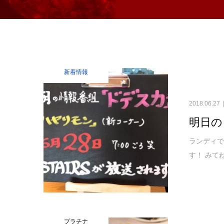
新着情報
2018.06.27
明日の
ランディで
す！ みて
プラチナ