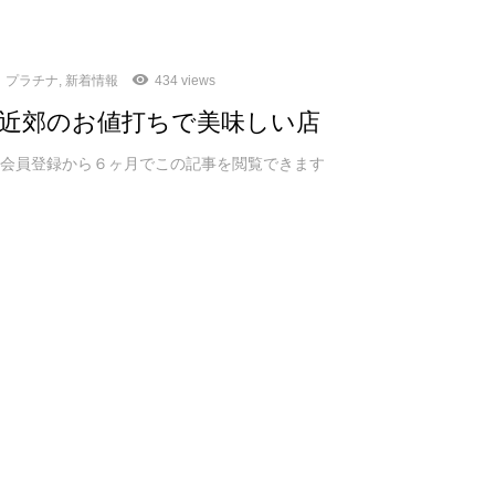
プラチナ
,
新着情報
434 views
近郊のお値打ちで美味しい店
ム会員登録から６ヶ月でこの記事を閲覧できます