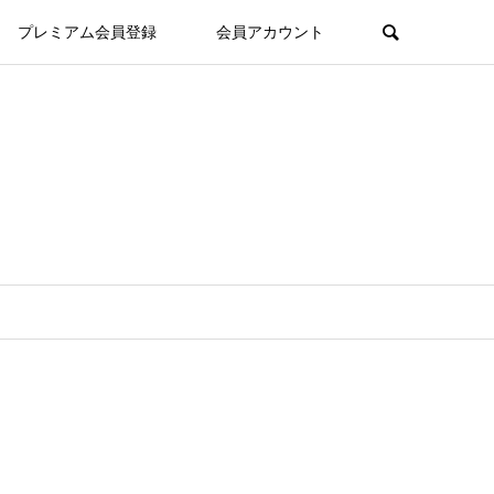
プレミアム会員登録
会員アカウント