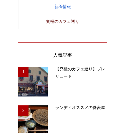
新着情報
究極のカフェ巡り
人気記事
【究極のカフェ巡り】プレ
1
リュード
ランディオススメの蕎麦屋
2