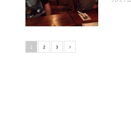
プレミア
1
2
3
