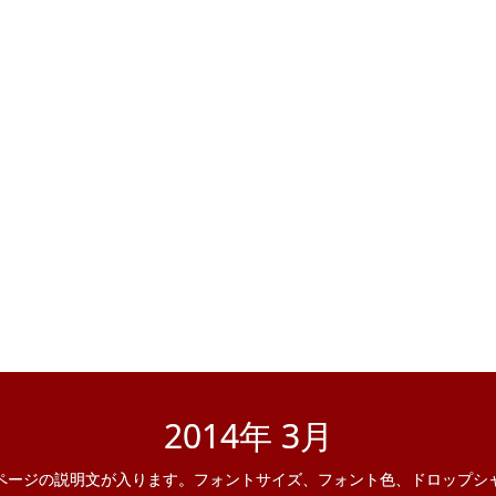
2014年 3月
ページの説明文が入ります。フォントサイズ、フォント色、ドロップシ