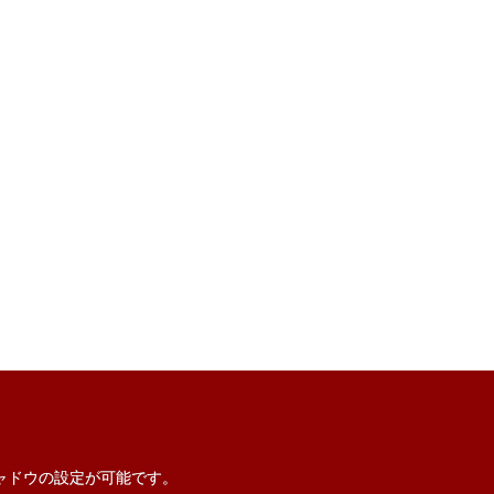
ャドウの設定が可能です。