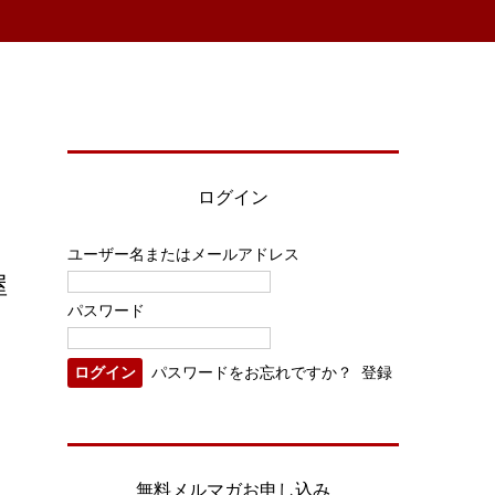
ログイン
ユーザー名またはメールアドレス
屋
パスワード
パスワードをお忘れですか？
登録
無料メルマガお申し込み