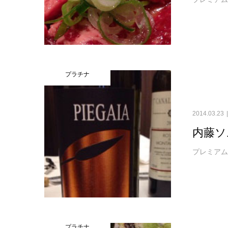
プラチナ
2014.03.23
内藤ソ
プレミア
プラチナ