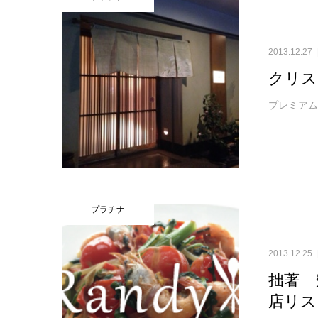
2013.12.27
クリス
プレミア
プラチナ
2013.12.25
拙著「
店リス