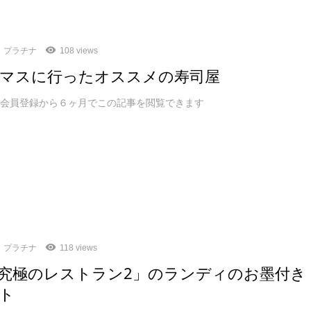
プラチナ
108 views
マスに行ったオススメの寿司屋
ム会員登録から６ヶ月でこの記事を閲覧できます
プラチナ
118 views
究極のレストラン2」のランディのお墨付き
ト