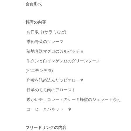
会食形式
料理の内容
.お口取り(サラミなど)
.季節野菜のクレーマ
.築地直送マグロのカルパッチョ
.牛タンと白インゲン豆のグリーンソース
(ピエモンテ風)
.卵黄を詰め込んだラビオローネ
.仔羊のモモ肉のアロースト
.暖かいチョコレートのケーキ蜂蜜のジェラート添え
.コーヒーとパネットーネ
フリードリンクの内容