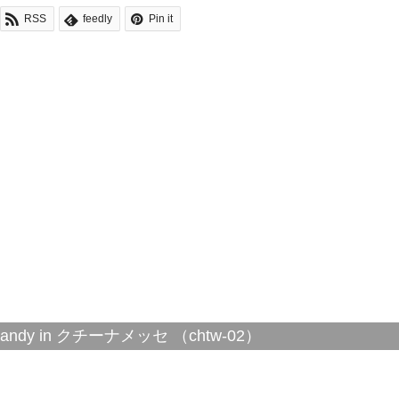
RSS
feedly
Pin it
y in クチーナメッセ （chtw-02）